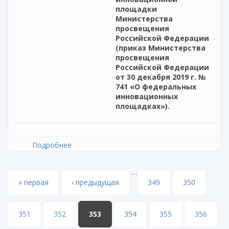
площадки
Министерства
просвещения
Российской Федерации
(приказ Министерства
просвещения
Российской Федерации
от 30 декабря 2019 г. №
741 «О федеральных
инновационных
площадках»).
Подробнее
о Приглашаем принять участие в
реализации инновационного проекта
…
Страницы
« первая
‹ предыдущая
349
350
351
352
353
354
355
356