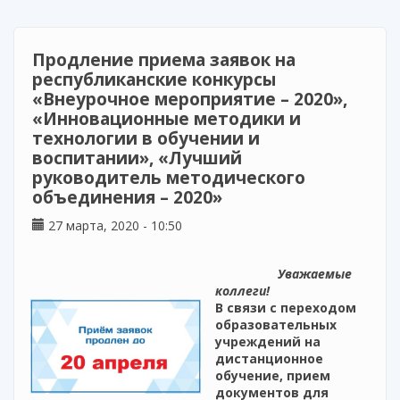
по проведению дистанционного обучения
детей в школах и образовательных
организациях среднего профессионального
Продление приема заявок на
образования
республиканские конкурсы
«Внеурочное мероприятие – 2020»,
«Инновационные методики и
технологии в обучении и
воспитании», «Лучший
руководитель методического
объединения – 2020»
27 марта, 2020 - 10:50
Уважаемые
коллеги!
В связи с переходом
образовательных
учреждений на
дистанционное
обучение, прием
документов для