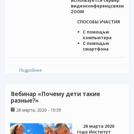
используется сервер
видеоконференцсвязи
ZOOM
СПОСОБЫ УЧАСТИЯ
С помощью
компьютера
С помощью
смартфона
Подробнее
о Экспресс-марафон вебинаров для
руководителей организаций ДППО. Как
помочь школе организовать
образовательный процесс в условиях
Вебинар «Почему дети такие
коронавируса Covid-19.
разные?»
28 марта, 2020 - 10:39
26 марта 2020
года Институт