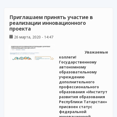
республиканские конкурсы «Внеурочное
мероприятие – 2020», «Инновационные
методики и технологии в обучении и
Приглашаем принять участие в
воспитании», «Лучший руководитель
реализации инновационного
методического объединения – 2020»
проекта
26 марта, 2020 - 14:47
Уважаемые
коллеги!
Государственному
автономному
образовательному
учреждению
дополнительного
профессионального
образования «Институт
развития образования
Республики Татарстан»
присвоен статус
федеральной
инновационной