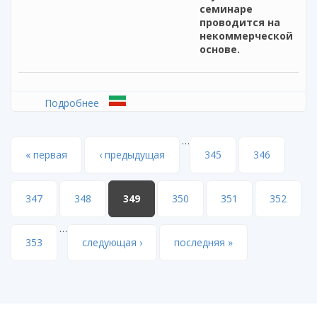
семинаре
проводится на
некоммерческой
основе.
Подробнее
о Вебинар "Система подготовки к
сочинению в формате ЕГЭ. Особенности
выполнения заданий тестовой части"
…
Страницы
« первая
‹ предыдущая
345
346
347
348
349
350
351
352
…
353
следующая ›
последняя »