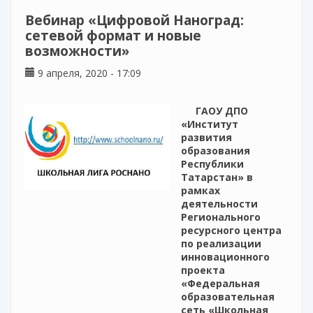
централизованного дистанционного
Вебинар «Цифровой Наноград:
обучения студентов среднего
сетевой формат и новые
профессионального образования (СПО)»
возможности»
9 апреля, 2020 - 17:09
ГАОУ ДПО
«Институт
развития
образования
Республики
Татарстан» в
рамках
деятельности
Регионального
ресурсного центра
по реализации
инновационного
проекта
«Федеральная
образовательная
сеть «Школьная