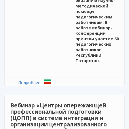
оказанию научно-
методической
помощи
педагогическим
работникам. В
работе вебинар-
конференции
приняли участие 60
педагогических
работников
Республики
Татарстан.
Подробнее
о Вебинар-конференция «Современные
технологии психолого-педагогического
сопровождения социализации детей и
подростков»
Вебинар «Центры опережающей
профессиональной подготовки
(ЦОПП) в системе интеграции и
организации централизованного