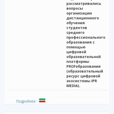
рассматривались
вопросы
организации
дистанционного
обучения
студентов
среднего
профессионального
образования с
помощью
цифровой
образовательной
платформы
PROFобразование
(образовательный
ресурс цифровой
экосистемы IPR
MEDIA).
Подробнее
о Вебинар «Центры опережающей
профессиональной подготовки (ЦОПП) в
системе интеграции и организации