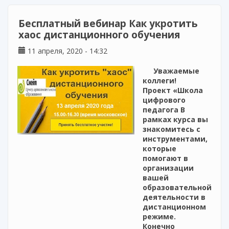
электронный библиотечный каталог
Бесплатный вебинар Как укротить
хаос дистанционного обучения
11 апреля, 2020 - 14:32
Уважаемые
коллеги!
Проект «Школа
цифрового
педагога В
рамках курса вы
знакомитесь с
инструментами,
которые
помогают в
организации
вашей
образовательной
деятельности в
дистанционном
режиме.
Конечно