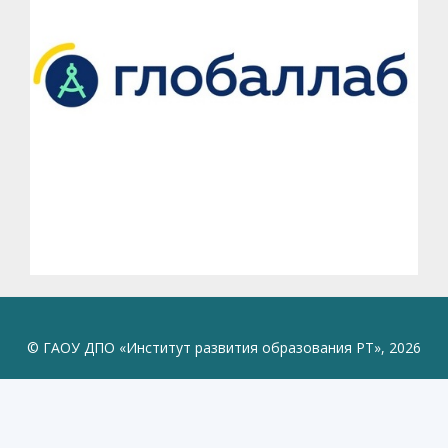
© ГАОУ ДПО «Институт развития образования РТ», 2026