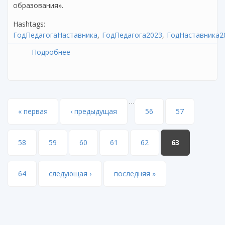
образования».
Hashtags:
ГодПедагогаНаставника
ГодПедагога2023
ГодНаставника2
Подробнее
о О реализации федерального Проекта
«Флагманы образования»
…
Страницы
« первая
‹ предыдущая
56
57
58
59
60
61
62
63
64
следующая ›
последняя »