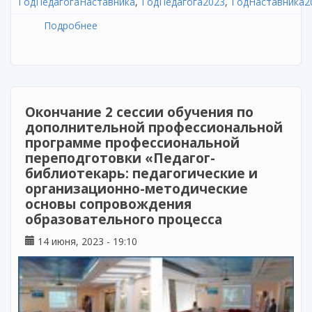
ГодПедагогаНаставника
ГодПедагога2023
ГодНаставника2
Подробнее
о Продолжается прием заявок на соискание
государственной премии имени М.И.
Махмутова
Окончание 2 сессии обучения по
дополнительной профессиональной
программе профессиональной
переподготовки «Педагог-
библиотекарь: педагогические и
организационно-методические
основы сопровождения
образовательного процесса
14 июня, 2023 - 19:10