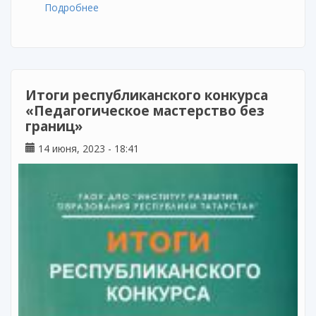
Подробнее
о Окончание 2 сессии обучения по
дополнительной профессиональной
программе профессиональной
переподготовки «Педагог-библиотекарь:
педагогические и организационно-
методические основы сопровождения
Итоги республиканского конкурса
образовательного процесса
«Педагогическое мастерство без
границ»
14 июня, 2023 - 18:41