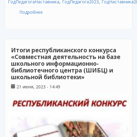
ГодПедагогаНаставника
ГодПедагога2023
ГодНаставника2
Подробнее
о Республиканская научно-практическая
конференция «Обновленный ФГОС НОО:
методические аспекты введения и
реализации»
Итоги республиканского конкурса
«Совместная деятельность на базе
школьного информационно-
библиотечного центра (ШИБЦ) и
школьной библиотеки»
21 июня, 2023 - 14:49