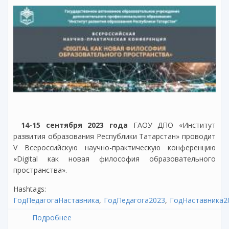
14-15 сентября 2023 года
ГАОУ ДПО «Институт
развития образования Республики Татарстан» проводит
V Всероссийскую научно-практическую конференцию
«Digital как новая философия образовательного
пространства».
Hashtags:
ГодПедагогаНаставника
ГодПедагога2023
ГодНаставника2
Подробнее
о V Всероссийская научно-практическая
конференция «Digital как новая философия