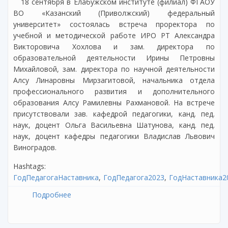
18 сентября в Елабужском институте (филиал) ФГАОУ
ВО «Казанский (Приволжский) федеральный
университет» состоялась встреча проректора по
учебной и методической работе ИРО РТ Александра
Викторовича Хохлова и зам. директора по
образовательной деятельности Ирины Петровны
Михайловой, зам. директора по научной деятельности
Алсу Линаровны Мирзагитовой, начальника отдела
профессионального развития и дополнительного
образования Алсу Рамилевны Рахмановой. На встрече
присутствовали зав. кафедрой педагогики, канд. пед.
наук, доцент Ольга Васильевна Шатунова, канд. пед.
наук, доцент кафедры педагогики Владислав Львович
Виноградов.
Hashtags:
ГодПедагогаНаставника
ГодПедагога2023
ГодНаставника2
Подробнее
о Перспективы сотрудничества ГАОУ ДПО
«Институт развития образования
Республики Татарстан» и Елабужского