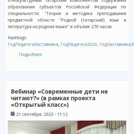
этнокультурным татарским компонентом содержания
образования субъектов Российской Федерации по
специальности: "Теория и методика преподавания
предметной области "Родной (татарский) язык и
литература на родном языке" в объёме 270 часов.
Hashtags:
ГодПедагогаНаставника
ГодПедагога2023
ГодНаставника2
Подробнее
о Реализация программы "Теория и
методика преподавания предметной
области "Родной (татарский) язык и
литература на родном языке"
Вебинар «Современные дети не
читают?» (в рамках проекта
«Открытый класс»)
21 сентября, 2023 - 11:12