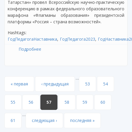
Татарстан» провел Всероссийскую научно-практическую
конференцию в рамках федерального образовательного
марафона «Флагманы образования» президентской
платформы «Россия – страна возможностей».
Hashtags:
ГодПедагогаНаставника
ГодПедагога2023
ГодНаставника2
Подробнее
о «Роль компетентностного подхода в
повышении качества образования в
условиях обновленных ФГОС»
…
Страницы
« первая
‹ предыдущая
53
54
55
56
57
58
59
60
…
61
следующая ›
последняя »