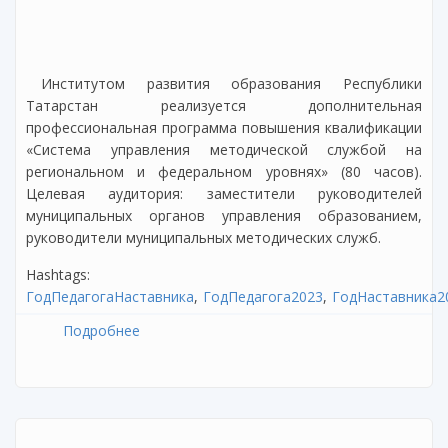
Институтом развития образования Республики
Татарстан реализуется дополнительная
профессиональная программа повышения квалификации
«Система управления методической службой на
региональном и федеральном уровнях» (80 часов).
Целевая аудитория: заместители руководителей
муниципальных органов управления образованием,
руководители муниципальных методических служб.
Hashtags:
ГодПедагогаНаставника
ГодПедагога2023
ГодНаставника2
Подробнее
о Курсы повышения квалификации по
дополнительной профессиональной
программе: «Система управления
методической службой на региональном и
федеральном уровнях»