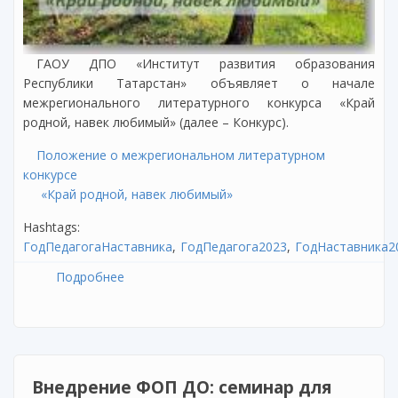
ГАОУ ДПО «Институт развития образования
Республики Татарстан» объявляет о начале
межрегионального литературного конкурса «Край
родной, навек любимый» (далее – Конкурс).
Положение о межрегиональном литературном
конкурсе
«Край родной, навек любимый»
Hashtags:
ГодПедагогаНаставника
ГодПедагога2023
ГодНаставника2
Подробнее
о Межрегиональный литературный конкурс
«Край родной, навек любимый»
Внедрение ФОП ДО: семинар для