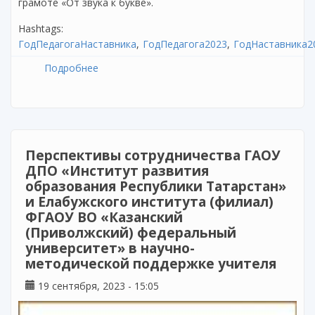
грамоте «От звука к букве».
Hashtags:
ГодПедагогаНаставника
ГодПедагога2023
ГодНаставника2
Подробнее
о Внедрение ФОП ДО: семинар для
педагогов дошкольного образования
Перспективы сотрудничества ГАОУ
ДПО «Институт развития
образования Республики Татарстан»
и Елабужского института (филиал)
ФГАОУ ВО «Казанский
(Приволжский) федеральный
университет» в научно-
методической поддержке учителя
19 сентября, 2023 - 15:05