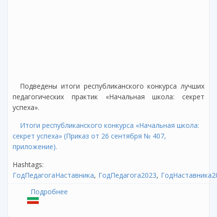
Подведены итоги республиканского конкурса лучших
педагогических практик «Начальная школа: секрет
успеха».
Итоги республиканского конкурса «Начальная школа:
секрет успеха» (Приказ от 26 сентября № 407,
приложение).
Hashtags:
ГодПедагогаНаставника
ГодПедагога2023
ГодНаставника2
Подробнее
о Итоги республиканского конкурса лучших
педагогических практик «Начальная школа:
секрет успеха»