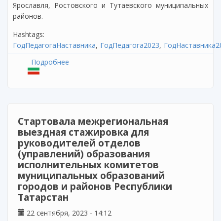
Ярославля, Ростовского и Тутаевского муниципальных
районов.
Hashtags:
ГодПедагогаНаставника
ГодПедагога2023
ГодНаставника2
Подробнее
о Стартовала межрегиональная выездная
стажировка для руководителей отделов
(управлений) образования исполнительных
комитетов муниципальных образований
городов и районов Республики Татарстан
Стартовала межрегиональная
выездная стажировка для
руководителей отделов
(управлений) образования
исполнительных комитетов
муниципальных образований
городов и районов Республики
Татарстан
22 сентября, 2023 - 14:12