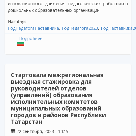
инновационного движения педагогических работников
дошкольных образовательных организаций
Hashtags:
ГодПедагогаНаставника
ГодПедагога2023
ГодНаставника2
Подробнее
о Финал Всероссийского
профессионального конкурса «Воспитатель
года России»
Стартовала межрегиональная
выездная стажировка для
руководителей отделов
(управлений) образования
исполнительных комитетов
муниципальных образований
городов и районов Республики
Татарстан
22 сентября, 2023 - 14:19