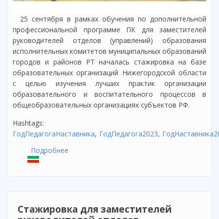
25 сентября в рамках обучения по дополнительной
профессиональной программе ПК для заместителей
руководителей отделов (управлений) образования
исполнительных комитетов муниципальных образований
городов и районов РТ началась стажировка на базе
образовательных организаций Нижегородской области
с целью изучения лучших практик организации
образовательного и воспитательного процессов в
общеобразовательных организациях субъектов РФ.
Hashtags:
ГодПедагогаНаставника
ГодПедагога2023
ГодНаставника2
Подробнее
о Стажировка для заместителей
руководителей отделов (управлений)
образования исполнительных комитетов
муниципальных образований городов и
районов Республики Татарстан в Нижнем
Новгороде
Стажировка для заместителей