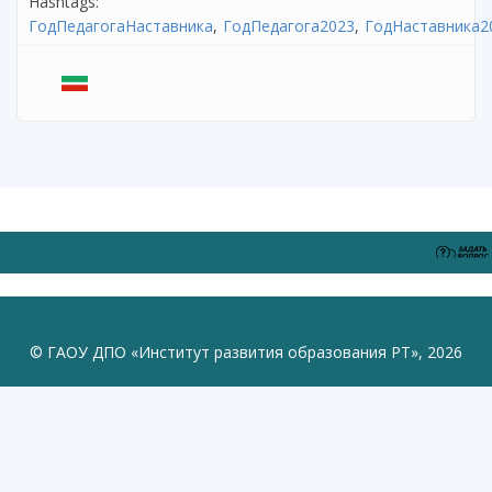
Hashtags:
ГодПедагогаНаставника
ГодПедагога2023
ГодНаставника2
© ГАОУ ДПО «Институт развития образования РТ», 2026