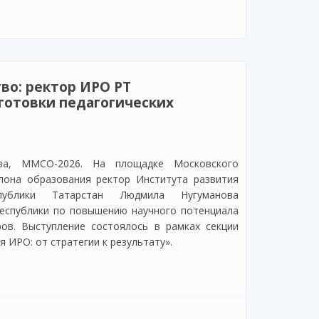
ючевые требования и этапы подготовки
во: ректор ИРО РТ
готовки педагогических
ва, ММСО-2026. На площадке Московского
лона образования ректор Института развития
публики Татарстан Людмила Нугуманова
республики по повышению научного потенциала
ров. Выступление состоялось в рамках секции
 ИРО: от стратегии к результату».
: ректор ИРО РТ представила на ММСО систему