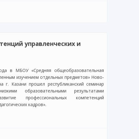
ого научно-методического издания «Современное
новации»
тенций управленческих и
года в МБОУ «Средняя общеобразовательная
ленным изучением отдельных предметов» Ново-
на г. Казани прошел республиканский семинар
кими образовательными результатами
азвитие профессиональных компетенций
дагогических кадров».
ций управленческих и педагогических кадров