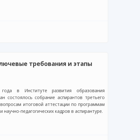
алификации учителей начальных классов
ключевые требования и этапы
года в Институте развития образования
тан состоялось собрание аспирантов третьего
 вопросам итоговой аттестации по программам
и научно-педагогических кадров в аспирантуре.