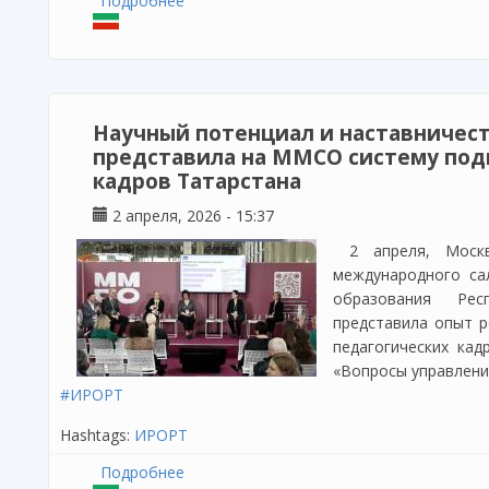
Подробнее
о Итоговая аттестация аспирантов: кл
Научный потенциал и наставничест
представила на ММСО систему под
кадров Татарстана
2 апреля, 2026 - 15:37
2 апреля, Моск
международного са
образования Рес
представила опыт 
педагогических кад
«Вопросы управления
#ИРОРТ
Hashtags:
ИРОРТ
Подробнее
о Научный потенциал и наставничество