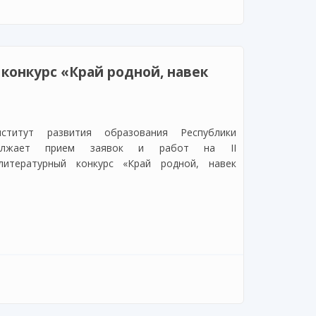
конкурс «Край родной, навек
титут развития образования Республики
должает прием заявок и работ на II
литературный конкурс «Край родной, навек
нкурс «Край родной, навек любимый»