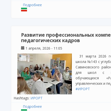
Подробнее
о Опубликован 1-й номер 2026 г. сетев
образование: актуальные вопросы и ин
Развитие профессиональных компе
педагогических кадров
1 апреля, 2026 - 11:05
31 марта 2026 
школа №143 с углуб
Савиновского райо
для школ с низ
обучающихся «Р
управленческих и пе
#ИРОРТ
Hashtags:
ИРОРТ
Подробнее
о Развитие профессиональных компетен