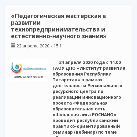
образования в школах с низкими
результатами обучения в рамках ГПРФ
«Педагогическая мастерская в
«Развитие образования» в 2020 году
развитии
технопредпринимательства и
естественно-научного знания»
22 апреля, 2020 - 15:11
24 апреля 2020 года с 14.00
ГАОУ ДПО «Институт развития
образования Республики
Татарстан» в рамках
деятельности Регионального
ресурсного центра по
реализации инновационного
проекта «Федеральная
образовательная сеть
«Школьная лига РОСНАНО»
проводит республиканский
практико-ориентированный
семинар (вебинар) по теме