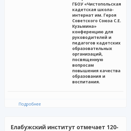
ГБОУ «Чистопольская
кадетская школа-
интернат им. Героя
Советского Союза С.Е.
Кузьмина»
конференцию для
руководителей и
педагогов кадетских
образовательных
организаций,
посвященную
вопросам
повышения качества
образования и
воспитания.
Подробнее
о Республиканская научно-практическая
конференция «Кадетское образование и
воспитание: проблемы, пути решения,
перспективы»
Елабужский институт отмечает 120-