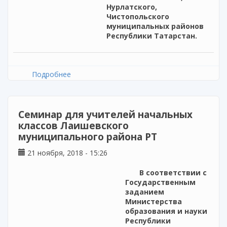
Нурлатского,
Чистопольского
муниципальных районов
Республики Татарстан.
Подробнее
о Cеминар учителей родного (татарского)
языка и литературы Спасского,
Алексеевского, Алькеевского,
Новошешминского, Нурлатского,
Семинар для учителей начальных
Чистопольского муниципальных районов РТ
классов Лаишевского
муниципального района РТ
21 ноября, 2018 - 15:26
В соответствии с
Государственным
заданием
Министерства
образования и науки
Республики