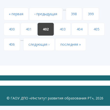
образования Республики Татарстан
Людмилы Николаевны Нугумановой в
…
торжественном мероприятии «Путь к
Страницы
« первая
‹ предыдущая
398
399
успеху»
400
401
402
403
404
405
…
406
следующая ›
последняя »
© ГАОУ ДПО «Институт развития образования РТ», 2026