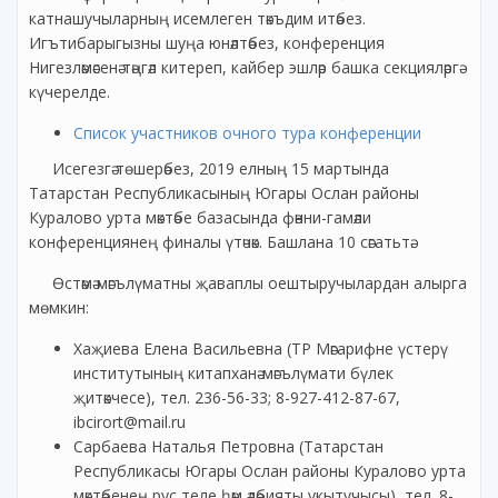
катнашучыларның исемлеген тәкъдим итәбез.
Игътибарыгызны шуңа юнәлтәбез, конференция
Нигезләмәсенә тәңгәл китереп, кайбер эшләр башка секцияләргә
күчерелде.
Список участников очного тура конференции
Исегезгә төшерәбез, 2019 елның 15 мартында
Татарстан Республикасының Югары Ослан районы
Куралово урта мәктәбе базасында фәнни-гамәли
конференциянең финалы үтәчәк. Башлана 10 сәгатьтә.
Өстәмә мәгълүматны җаваплы оештыручылардан алырга
мөмкин:
Хаҗиева Елена Васильевна (ТР Мәгарифне үстерү
институтының китапханә-мәгълүмати бүлек
җитәкчесе), тел. 236-56-33; 8-927-412-87-67,
ibcirort@mail.ru
Сарбаева Наталья Петровна (Татарстан
Республикасы Югары Ослан районы Куралово урта
мәктәбенең рус теле һәм әдәбияты укытучысы), тел. 8-