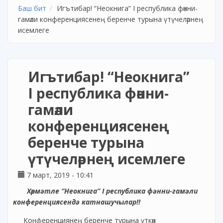
Баш бит
Игътибар! “Неокнига” I республика фәнни-
гамәли конференциясенең беренче турына үтүчеләрнең
исемлеге
Игътибар! “Неокнига”
I республика фәнни-
гамәли
конференциясенең
беренче турына
үтүчеләрнең исемлеге
7 март, 2019 - 10:41
Хөрмәтле “Неокнига” I республика фәнни-гамәли
конференциясендә катнашучылар!!
Конференциянең беренче турына үткән