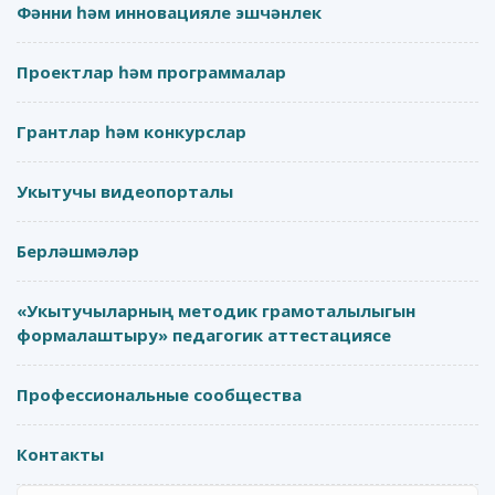
Фәнни һәм инновацияле эшчәнлек
Проектлар һәм программалар
Грантлар һәм конкурслар
Укытучы видеопорталы
Берләшмәләр
«Укытучыларның методик грамоталылыгын
формалаштыру» педагогик аттестациясе
Профессиональные сообщества
Контакты