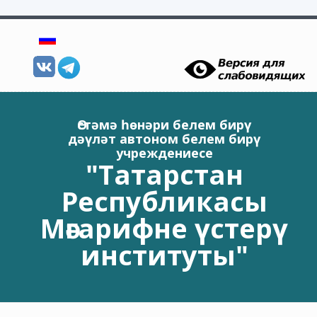
Skip to main content
Өстәмә һөнәри белем бирү
дәүләт автоном белем бирү
учреждениесе
"Татарстан
Республикасы
Мәгарифне үстерү
институты"