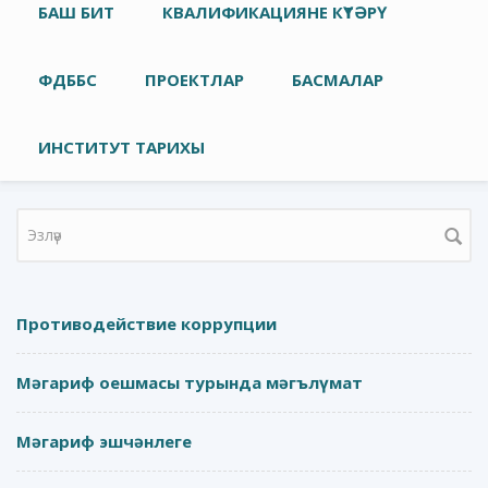
Төп меню
БАШ БИТ
КВАЛИФИКАЦИЯНЕ КҮТӘРҮ
ФДББС
ПРОЕКТЛАР
БАСМАЛАР
ИНСТИТУТ ТАРИХЫ
Search form
Противодействие коррупции
Мәгариф оешмасы турында мәгълүмат
Мәгариф эшчәнлеге