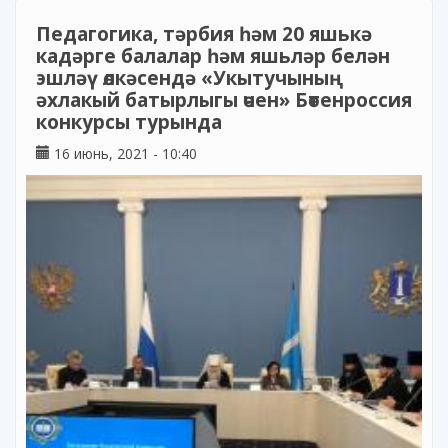
Педагогика, тәрбия һәм 20 яшькә
кадәрге балалар һәм яшьләр белән
эшләү өлкәсендә «Укытучының
әхлакый батырлыгы өчен» Бөтенроссия
конкурсы турында
16 июнь, 2021 - 10:40