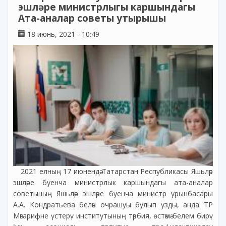
эшләре министрлыгы каршындагы
Ата-аналар советы утырышы
18 июнь, 2021 - 10:49
2021 елның 17 июнендә Татарстан Республикасы Яшьләр
эшләре буенча министрлык каршындагы ата-аналар
советының Яшьләр эшләре буенча министр урынбасары
А.А. Кондратьева белән очрашуы булып узды, анда ТР
Мәгарифне үстерү институтының тәрбия, өстәмә белем бирү