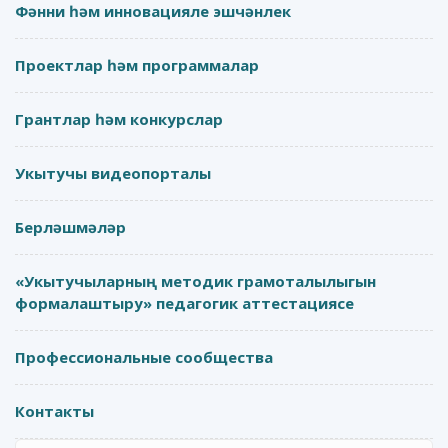
Фәнни һәм инновацияле эшчәнлек
Проектлар һәм программалар
Грантлар һәм конкурслар
Укытучы видеопорталы
Берләшмәләр
«Укытучыларның методик грамоталылыгын
формалаштыру» педагогик аттестациясе
Профессиональные сообщества
Контакты