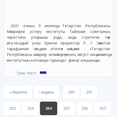
2021 елның 9 июнендә Татарстан Республикасы
Мәгарифне үстерү институты Гыйльми советының
чираттагы утырышы узды, анда стратегик һәм
икътисадый үсеш буенча проректор Р. Г. Хәмитов
тарафыннан тәкъдим ителгән мәсьәләсе - «Татарстан
Республикасы мәгариф хезмәткәрләренең август киңәшмәсендә
институтның катнашуы турында» фикер алышынды:
Тулы текст
…
Pages
« беренче
‹ алдагы
250
251
252
253
254
255
256
257