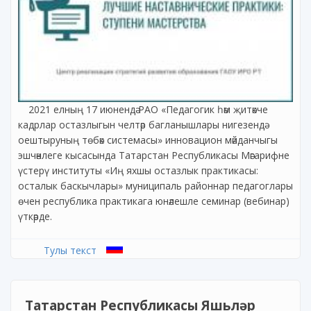
2021 елның 17 июнендә РАО «Педагогик һәм җитәкче
кадрлар остазлыгын челтәр багланышлары нигезендә
оештыруның төбәк системасы» инновацион мәйданчыгы
эшчәнлеге кысасында Татарстан Республикасы Мәгарифне
үстерү институты «Иң яхшы остазлык практикасы:
осталык баскычлары» муниципаль районнар педагоглары
өчен республика практикага юнәлешле семинар (вебинар)
үткәрде.
Тулы текст
Татарстан Республикасы Яшьләр