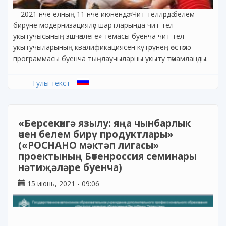
2021 нче елның 11 нче июнендә «Чит телләрдә белем
бирүне модернизацияләү шартларында чит тел
укытучысының эшчәнлеге» темасы буенча чит тел
укытучыларының квалификациясен күтәрүнең өстәмә
программасы буенча тыңлаучыларны укыту тәмамланды.
Тулы текст
«Берсекөнгә язылу: яңа чынбарлык
өчен белем бирү продуктлары»
(«РОСНАНО мәктәп лигасы»
проектының Бөтенроссия семинары
нәтиҗәләре буенча)
15 июнь, 2021 - 09:06