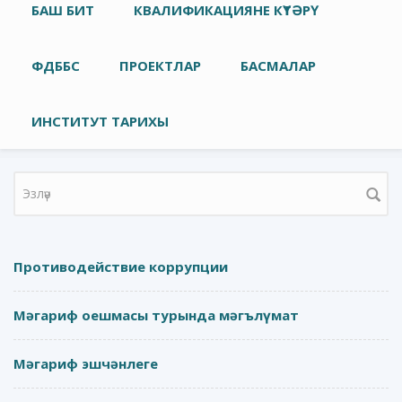
Төп меню
БАШ БИТ
КВАЛИФИКАЦИЯНЕ КҮТӘРҮ
ФДББС
ПРОЕКТЛАР
БАСМАЛАР
ИНСТИТУТ ТАРИХЫ
Search form
Противодействие коррупции
Мәгариф оешмасы турында мәгълүмат
Мәгариф эшчәнлеге