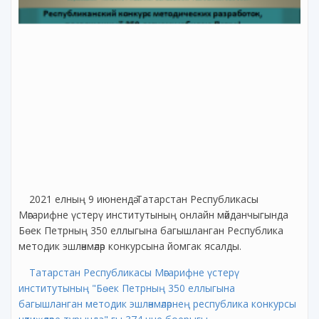
2021 елның 9 июнендә Татарстан Республикасы
Мәгарифне үстерү институтының онлайн мәйданчыгында
Бөек Петрның 350 еллыгына багышланган Республика
методик эшләнмәләр конкурсына йомгак ясалды.
Татарстан Республикасы
Мәгарифне үстерү
институтының "Бөек Петрның 350 еллыгына
багышланган методик эшләнмәләрнең республика конкурсы