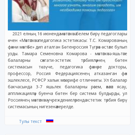
2021 елның 16 июнендә мәктәпкәчә белем бирү педагоглары
өчен «Мәктәпкәчә педагогика эстетикасы: Т.С. Комарованың
фәнни мәктәбе» дип аталган Бөтенроссия Түгәрәк өстәле булып
узды. Тамара Семеновна Комарова - мәктәпкәчә яшьтәге
балаларны сәнгати-эстетик тәрбияләүнең бөтен
системасын төзүче, педагогика фәннәре докторы,
профессор, Россия Федерациясенең атказанган фән
эшлеклесе, РСФСР халык мәгарифе отличнигы. Ул балалар
бакчасында 3-7 яшьлек балаларны рәсем, әвәләп ясау,
аппликацияләү буенча бөтен бер система булдырды, ул
Россиянең мәктәпкәчә учреждениеләрендә эстетик тәрбия бирү
системасының нигезенә әверелде.
Тулы текст