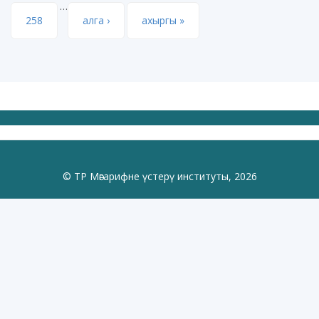
…
258
алга ›
ахыргы »
© ТР Мәгарифне үстерү институты, 2026