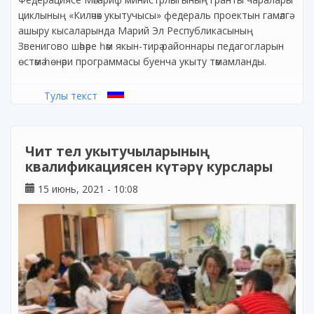
циклының «Киләчәк укытучысы» федераль проектын гамәлгә
ашыру кысаларында Марий Эл Республикасының
Звенигово шәһәре һәм якын-тирә районнары педагогларын
өстәмә һөнәри программасы буенча укыту тәмамланды.
Тулы текст
Чит тел укытучыларының
квалификациясен күтәрү курслары
15 июнь, 2021 - 10:08