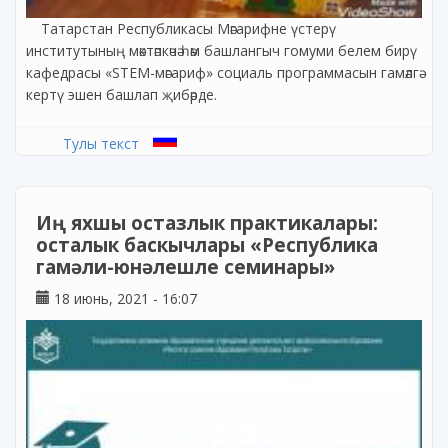
Татарстан Республикасы Мәгарифне үстерү
институтының мәктәпкәчә һәм башлангыч гомуми белем бирү
кафедрасы «STEM-мәгариф» социаль программасын гамәлгә
кертү эшен башлап җибәрде.
Тулы текст
Иң яхшы остазлык практикалары:
осталык баскычлары «Республика
гамәли-юнәлешле семинары»
18 июнь, 2021 - 16:07