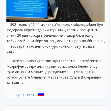
2021 елның 10-11 июнендә Ульяновск шәһәрендә Идел буе
федераль округында «Укытучының әхлакый батырлыгы
өчен» 20 яшькә кадәрге балалар һәм яшьләр белән эшләү,
тәрбия һәм белем бирү өлкәсендә XVI Бөтенроссия бәйгесенең
II (төбәкара) этабының конкурс комиссиясе утырышы
узды.
Эксперт комиссиясе эшендә «Татарстан Республикасы
Мәгарифне үстерү институты» өстәмә һөнәри белем бирү
дәүләт автоном мәгариф учреждениесенең методик эшне
үстерү бүлеге башлыгы Мартьянова Ольга Валерьевна
катнашты.
Тулы текст