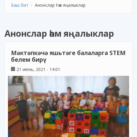
Баш бит
Анонслар һәм яңалыклар
Анонслар һәм яңалыклар
Мәктәпкәчә яшьтәге балаларга STEM
белем бирү
21 июнь, 2021 - 14:01