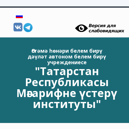
Skip to main content
Өстәмә һөнәри белем бирү
дәүләт автоном белем бирү
учреждениесе
"Татарстан
Республикасы
Мәгарифне үстерү
институты"