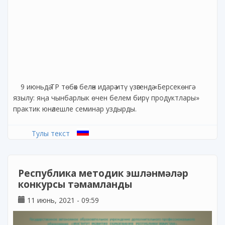
9 июньдә ТР төбәк белән идарә итү үзәгендә «Берсекөнгә
язылу: яңа чынбарлык өчен белем бирү продуктлары»
практик юнәлешле семинар уздырды.
Тулы текст
Республика методик эшләнмәләр
конкурсы тәмамланды
11 июнь, 2021 - 09:59