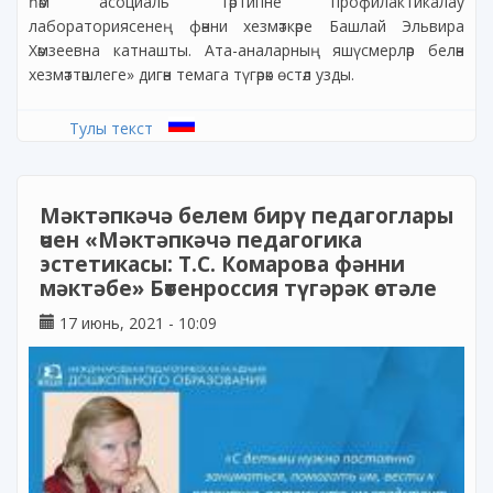
һәм асоциаль тәртипне профилактикалау
лабораториясенең фәнни хезмәткәре Башлай Эльвира
Хәмзеевна катнашты. Ата-аналарның яшүсмерләр белән
хезмәттәшлеге» дигән темага түгәрәк өстәл узды.
Тулы текст
Мәктәпкәчә белем бирү педагоглары
өчен «Мәктәпкәчә педагогика
эстетикасы: Т.С. Комарова фәнни
мәктәбе» Бөтенроссия түгәрәк өстәле
17 июнь, 2021 - 10:09