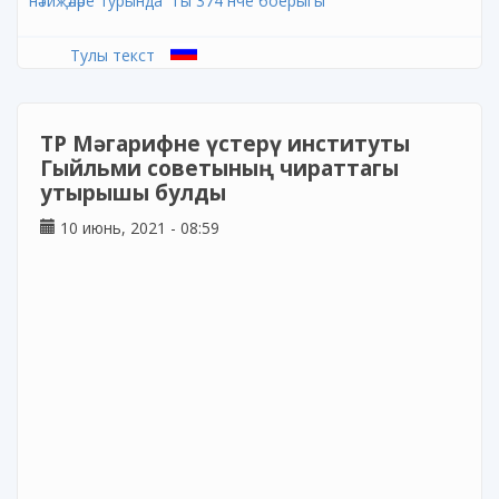
нәтиҗәләре турында" гы 374 нче боерыгы
Тулы текст
ТР Мәгарифне үстерү институты
Гыйльми советының чираттагы
утырышы булды
10 июнь, 2021 - 08:59