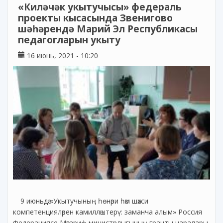
«Киләчәк укытучысы» федераль
проекты кысасында Звенигово
шәһәрендә Марий Эл Республикасы
педагогларын укыту
16 июнь, 2021 - 10:20
9 июньдә «Укытучының һөнәри һәм шәхси
компетенцияләрен камилләштерү: заманча алым» Россия
Федерациясе Мәгариф министрлыгының гранты чаралары