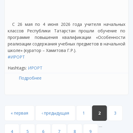
С 26 мая по 4 июня 2026 года учителя начальных
классов Республики Татарстан прошли обучение по
программе повышения квалификации «Особенности
реализации содержания учебных предметов в начальной
школе» (куратор – Хамитова Г.Р.).
#ИРОРТ
Hashtags:
ИРОРТ
Подробнее
о Завершилось обучение по программе
повышения квалификации учителей
начальных классов
Страницы
« первая
‹ предыдущая
1
2
3
…
4
5
6
7
8
9