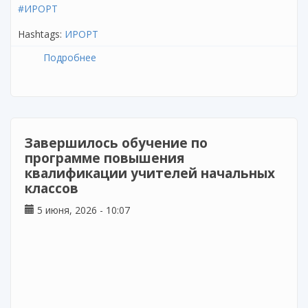
#ИРОРТ
Hashtags:
ИРОРТ
Подробнее
о Реализация программы
профессиональной переподготовки
учителей образовательных организаций с
этнокультурным татарским компонентом
содержания образования субъектов
Российской Федерации
Завершилось обучение по
программе повышения
квалификации учителей начальных
классов
5 июня, 2026 - 10:07