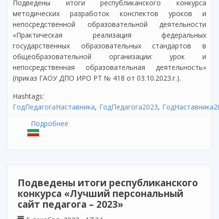
Подведены итоги республиканского конкурса
методических разработок конспектов уроков и
непосредственной образовательной деятельности
«Практическая реализация федеральных
государственных образовательных стандартов в
общеобразовательной организации: урок и
непосредственная образовательная деятельность»
(приказ ГАОУ ДПО ИРО РТ № 418 от 03.10.2023.г.).
Hashtags:
ГодПедагогаНаставника
ГодПедагога2023
ГодНаставника2
Подробнее
о Об итогах республиканского конкурса
методических разработок конспектов
уроков и непосредственной
образовательной деятельности
«Практическая реализация ФГОС в
общеобразовательной организации: урок и
Подведены итоги республиканского
непосредственная образовательная
конкурса «Лучший персональный
деятельность»
сайт педагога – 2023»