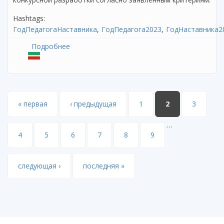
Hashtags:
ГодПедагогаНаставника
ГодПедагога2023
ГодНаставника2
Подробнее
о Подведены итоги республиканского
конкурса «Лучший персональный сайт
педагога – 2023»
Страницы
« первая
‹ предыдущая
1
2
3
…
4
5
6
7
8
9
следующая ›
последняя »