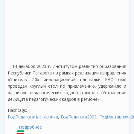
14 декабря 2023 г. Институтом развития образования
Республики Татарстан в рамках реализации направления
«Учитель 2.0» инновационной площадки РАО был
проведен круглый стол по привлечению, удержанию и
развитию педагогических кадров в школе «Устранение
дефицита педагогических кадров в регионе».
Hashtags:
ГодПедагогаНаставника
ГодПедагога2023
ГодНаставника2
Подробнее
о Круглый стол по привлечению, удержанию
и развитию педагогических кадров в школе