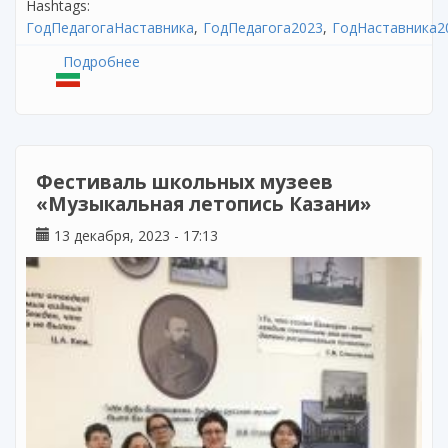
Hashtags:
ГодПедагогаНаставника
ГодПедагога2023
ГодНаставника2
Подробнее
о Вебинар в рамках проекта «Час классного
руководителя»
Фестиваль школьных музеев
«Музыкальная летопись Казани»
13 декабря, 2023 - 17:13