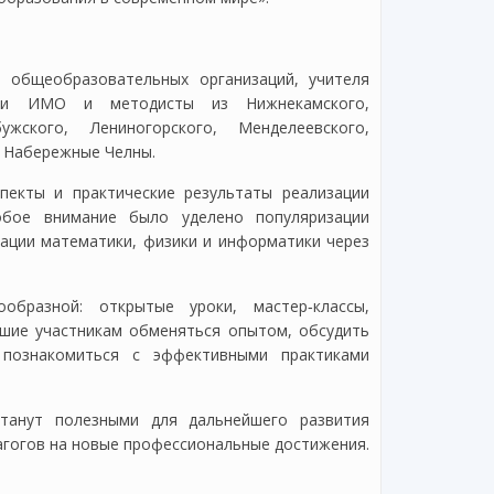
 общеобразовательных организаций, учителя
ели ИМО и методисты из Нижнекамского,
бужского, Лениногорского, Менделеевского,
а Набережные Челны.
пекты и практические результаты реализации
обое внимание было уделено популяризации
рации математики, физики и информатики через
бразной: открытые уроки, мастер‑классы,
вшие участникам обменяться опытом, обсудить
 познакомиться с эффективными практиками
танут полезными для дальнейшего развития
агогов на новые профессиональные достижения.