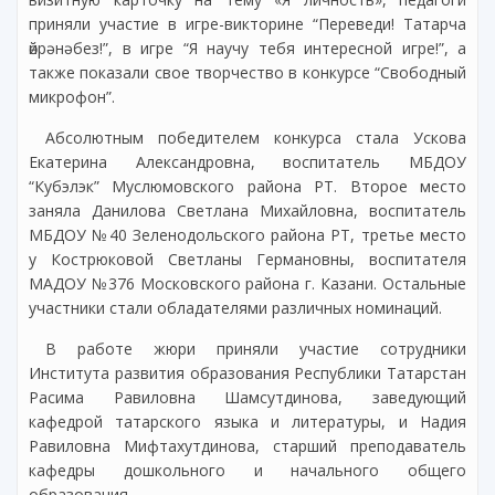
приняли участие в игре-викторине “Переведи! Татарча
өйрәнәбез!”, в игре “Я научу тебя интересной игре!”, а
также показали свое творчество в конкурсе “Свободный
микрофон”.
Абсолютным победителем конкурса стала Ускова
Екатерина Александровна, воспитатель МБДОУ
“Кубэлэк” Муслюмовского района РТ. Второе место
заняла Данилова Светлана Михайловна, воспитатель
МБДОУ №40 Зеленодольского района РТ, третье место
у Кострюковой Светланы Германовны, воспитателя
МАДОУ №376 Московского района г. Казани. Остальные
участники стали обладателями различных номинаций.
В работе жюри приняли участие сотрудники
Института развития образования Республики Татарстан
Расима Равиловна Шамсутдинова, заведующий
кафедрой татарского языка и литературы, и Надия
Равиловна Мифтахутдинова, старший преподаватель
кафедры дошкольного и начального общего
образования.