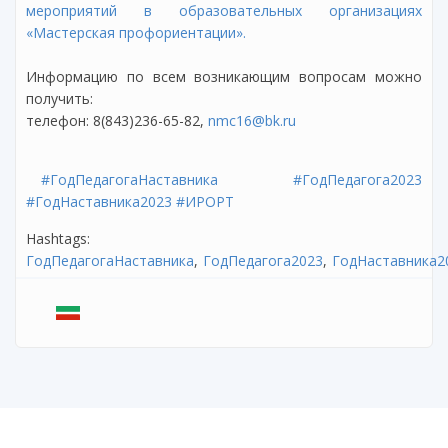
мероприятий в образовательных организациях
«Мастерская профориентации».
Информацию по всем возникающим вопросам можно
получить:
телефон: 8(843)236-65-82,
nmc16@bk.ru
#ГодПедагогаНаставника
#ГодПедагога2023
#ГодНаставника2023
#ИРОРТ
Hashtags:
ГодПедагогаНаставника
ГодПедагога2023
ГодНаставника2