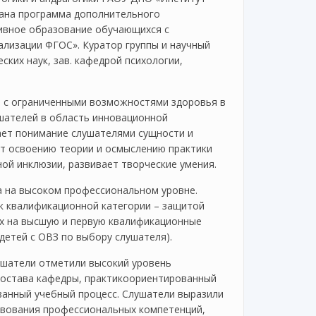
вана программа дополнительного
ивное образование обучающихся с
лизации ФГОС». Куратор группы и научный
ских наук, зав. кафедрой психологии,
 с ограниченными возможностями здоровья в
шателей в область инновационной
ает понимание слушателями сущности и
ет освоению теории и осмыслению практики
ой инклюзии, развивает творческие умения.
 на высоком профессиональном уровне.
к квалификационной категории – защитой
их на высшую и первую квалификационные
детей с ОВЗ по выбору слушателя).
ушатели отметили высокий уровень
состава кафедры, практикоориентированный
ванный учебный процесс. Слушатели выразили
твования профессиональных компетенций,