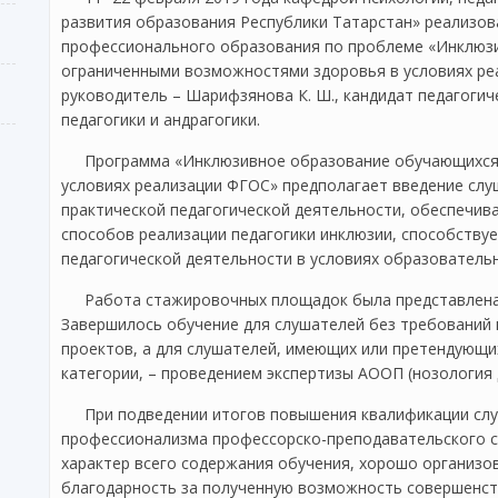
развития образования Республики Татарстан» реализо
профессионального образования по проблеме «Инклюз
ограниченными возможностями здоровья в условиях реа
руководитель – Шарифзянова К. Ш., кандидат педагогиче
педагогики и андрагогики.
Программа «Инклюзивное образование обучающихся
условиях реализации ФГОС» предполагает введение слу
практической педагогической деятельности, обеспечив
способов реализации педагогики инклюзии, способству
педагогической деятельности в условиях образовательн
Работа стажировочных площадок была представлена
Завершилось обучение для слушателей без требований 
проектов, а для слушателей, имеющих или претендующ
категории, – проведением экспертизы АООП (нозология 
При подведении итогов повышения квалификации сл
профессионализма профессорско-преподавательского 
характер всего содержания обучения, хорошо организо
благодарность за полученную возможность совершенс