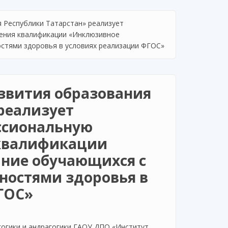
 Республики Татарстан» реализует
ения квалификации «Инклюзивное
стями здоровья в условиях реализации ФГОС»
звития образования
реализует
ссиональную
квалификации
ние обучающихся с
остями здоровья в
ГОС»
агогики и андрагогики ГАОУ ДПО «Институт