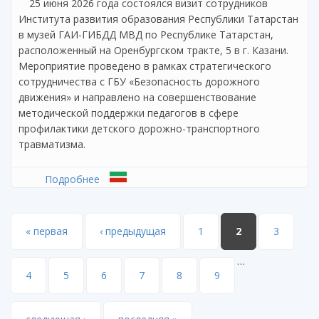
25 июня 2026 года состоялся визит сотрудников
Института развития образования Республики Татарстан
в музей ГАИ-ГИБДД МВД по Республике Татарстан,
расположенный на Оренбургском тракте, 5 в г. Казани.
Мероприятие проведено в рамках стратегического
сотрудничества с ГБУ «Безопасность дорожного
движения» и направлено на совершенствование
методической поддержки педагогов в сфере
профилактики детского дорожно-транспортного
травматизма.
Подробнее
о Сотрудники Института развития
образования Республики Татарстан
посетили музей истории ГАИ-ГИБДД
Страницы
« первая
‹ предыдущая
1
2
3
…
4
5
6
7
8
9