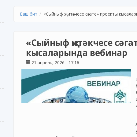
Баш бит
«Сыйныф җитәкчесе сәгате» проекты кысала
«Сыйныф җитәкчесе сәга
кысаларында вебинар
21 апрель, 2026 - 17:16