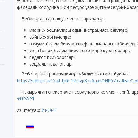
учреждениесенең балигъ булмаган чит ил гражданнарын 
федераль координацион ресурс үзәге җитәкчесе урынбаса
Вебинарда катнашу өчен чакырылалар:
мәгариф оешмалары администрациясе вәкилләре;
сыйныф җитәкчеләре;
гомуми белем бирү мәгариф оешмалары тәрбиячеләре
урта һөнәри белем бирү төркемнәре кураторлары;
педагог-психологлар;
социаль педагоглар.
Вебинарны трансляцияләү түбәндәге сылтама буенча:
https://sferum.ru/?call_link=1RJ0yp8pzA_onOHP57u7dkvu
Чакырылган спикер өчен сорауларны комментарийлард
#ИРОРТ
Хэштеглар:
ИРОРТ