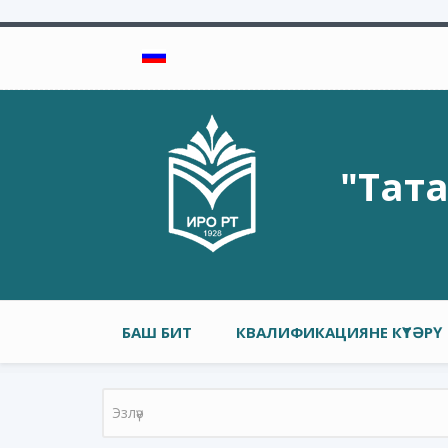
Skip to main content
"Тат
Төп меню
БАШ БИТ
КВАЛИФИКАЦИЯНЕ КҮТӘРҮ
Search form