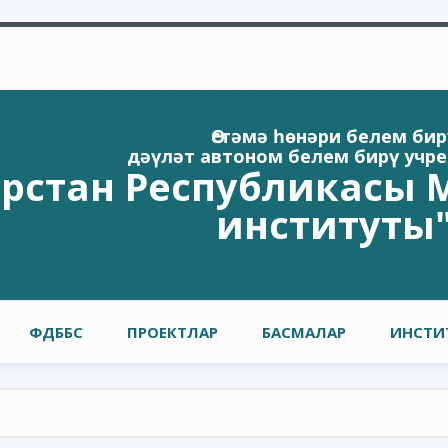
Өстәмә һөнәри белем бир
дәүләт автоном белем бирү учр
арстан Республикасы М
институты
ФДББС
ПРОЕКТЛАР
БАСМАЛАР
ИНСТИ