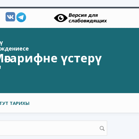
ү
еждениесе
әгарифне үстерү
"
ТУТ ТАРИХЫ