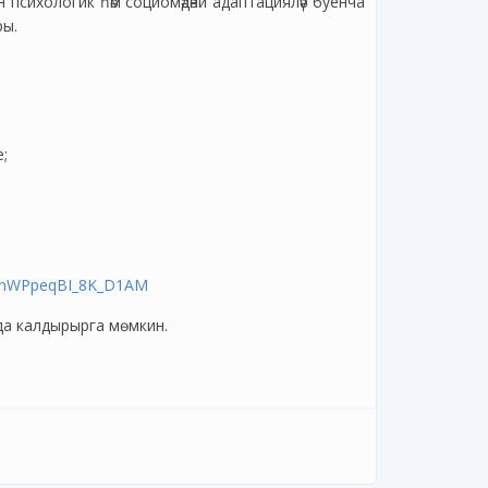
психологик һәм социомәдәни адаптацияләү буенча
ры.
;
42AnWPpeqBI_8K_D1AM
а калдырырга мөмкин.