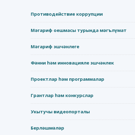
Противодействие коррупции
Мәгариф оешмасы турында мәгълүмат
Мәгариф эшчәнлеге
Фәнни һәм инновацияле эшчәнлек
Проектлар һәм программалар
Грантлар һәм конкурслар
Укытучы видеопорталы
Берләшмәләр