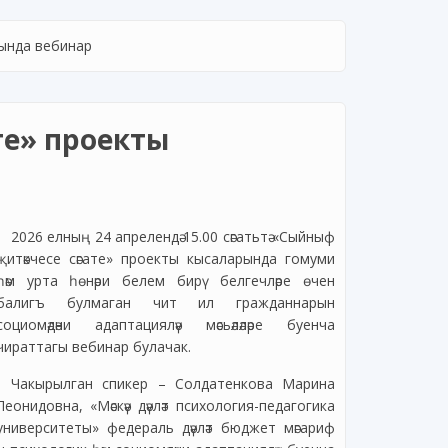
рында вебинар
те» проекты
2026 елның 24 апрелендә 15.00 сәгатьтә «Сыйныф
җитәкчесе сәгате» проекты кысаларында гомуми
һәм урта һөнәри белем бирү белгечләре өчен
балигъ булмаган чит ил гражданнарын
социомәдәни адаптацияләү мәсьәләләре буенча
чираттагы вебинар булачак.
Чакырылган спикер – Солдатенкова Марина
Леонидовна, «Мәскәү дәүләт психология-педагогика
университеты» федераль дәүләт бюджет мәгариф