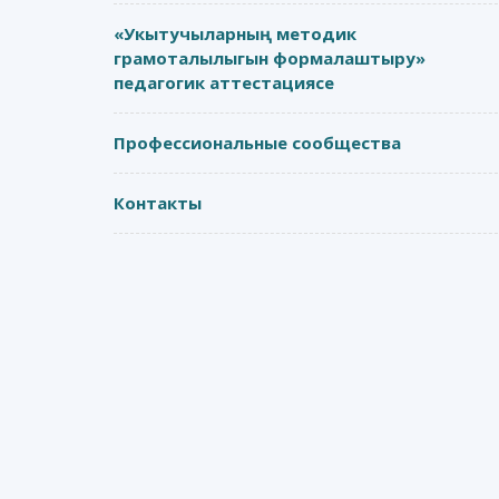
«Укытучыларның методик
грамоталылыгын формалаштыру»
педагогик аттестациясе
Профессиональные сообщества
Контакты