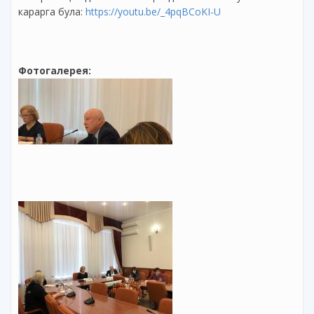
карарга була:
https://youtu.be/_4pqBCoKI-U
Фотогалерея: