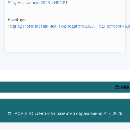
#ГодНаставника2023
#ИРОРТ
Hashtags:
ГодПедагогаНаставника
ГодПедагога2023
ГодНаставника2
© ГАОУ ДПО «Институт развития образования РТ», 2026