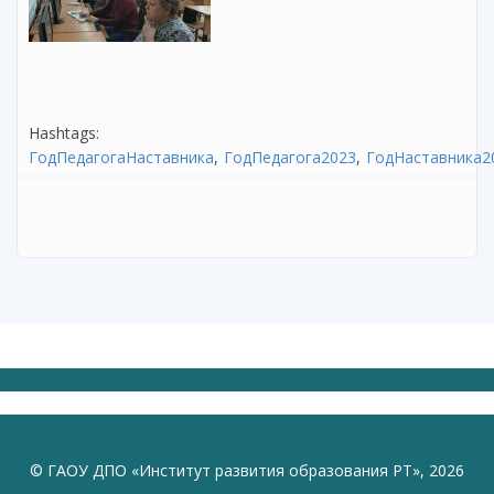
Hashtags:
ГодПедагогаНаставника
ГодПедагога2023
ГодНаставника2
© ГАОУ ДПО «Институт развития образования РТ», 2026