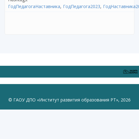
ГодПедагогаНаставника
ГодПедагога2023
ГодНаставника2
© ГАОУ ДПО «Институт развития образования РТ», 2026