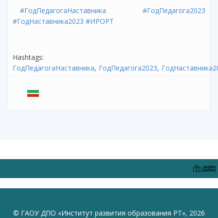
#ГодПедагогаНаставника
#ГодПедагога2023
#ГодНаставника2023
#ИРОРТ
Hashtags:
ГодПедагогаНаставника
ГодПедагога2023
ГодНаставника2
© ГАОУ ДПО «Институт развития образования РТ», 2026