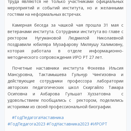
труда являются не только участниками официальных
мероприятий и событий института, но и желанными
гостями на неформальных встречах.
Камерная беседа за чашкой чая прошла 31 мая с
ветеранами института. Сотрудники института во главе с
ректором Нугумановой Людмилой Николаевной
поздравили юбиляра Музафарову Миляушу Халимовну,
которая работала в отделе информационно-
методического сопровождения ИРО РТ 27 лет.
Почетные наставники института Фокеева Ильсия
Мансуровна, Тактамышева Гульнур Чингизовна и
действующие сотрудники профессора лаборатории
авторских педагогических школ Скиргайло Тамара
Осиповна и Ахбарова Гульшат Хуззатовна с
удовольствием пообщались с ректором, поделились
историями из своей профессиональной биографии.
#ГодПедагогаНаставника
#ГодПедагога2023
#ГодНаставника2023
#ИРОРТ