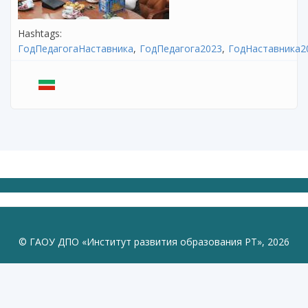
Hashtags:
ГодПедагогаНаставника
ГодПедагога2023
ГодНаставника2
© ГАОУ ДПО «Институт развития образования РТ», 2026