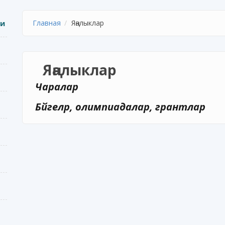
ии
Главная
Яңалыклар
Яңалыклар
Чаралар
Бәйгеләр, олимпиадалар, грантлар