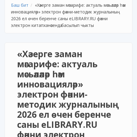
Баш бит
«Хәзерге заман мәгарифе: актуаль мәсьәләләр һәм
инновацияләр» электрон фәнни-методик журналының
2026 ел өчен беренче саны eLIBRARY.RU фәнни
электрон китапханәсендә басылып чыкты
«Хәзерге заман
мәгарифе: актуаль
мәсьәләләр һәм
инновацияләр»
электрон фәнни-
методик журналының
2026 ел өчен беренче
саны eLIBRARY.RU
фәнни электрон