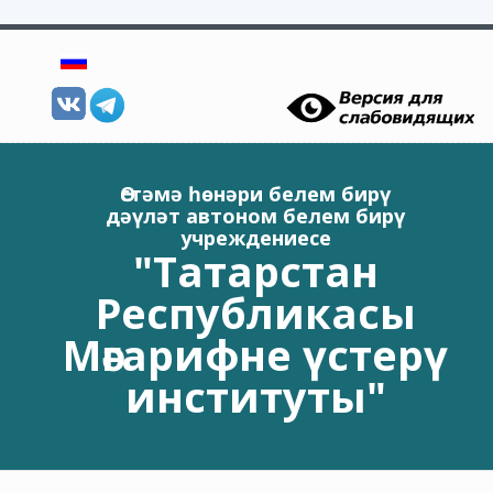
Skip to main content
Өстәмә һөнәри белем бирү
дәүләт автоном белем бирү
учреждениесе
"Татарстан
Республикасы
Мәгарифне үстерү
институты"