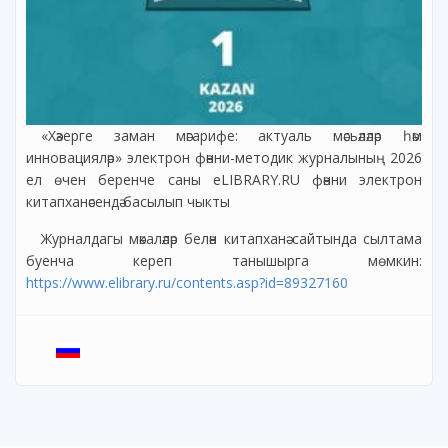
«Хәзерге заман мәгарифе: актуаль мәсьәләләр һәм
инновацияләр» электрон фәнни-методик журналының 2026
ел өчен беренче саны eLIBRARY.RU фәнни электрон
китапханәсендә басылып чыкты
Журналдагы мәкаләләр белән китапханә сайтында сылтама
буенча кереп танышырга мөмкин:
https://www.elibrary.ru/contents.asp?id=89327160