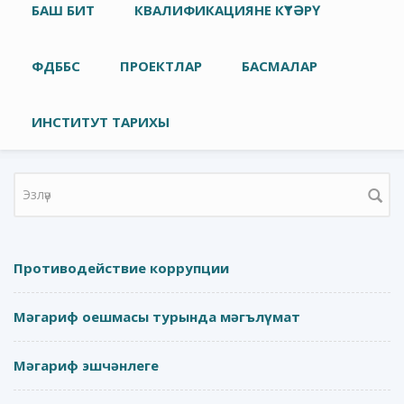
Төп меню
БАШ БИТ
КВАЛИФИКАЦИЯНЕ КҮТӘРҮ
ФДББС
ПРОЕКТЛАР
БАСМАЛАР
ИНСТИТУТ ТАРИХЫ
Search form
Противодействие коррупции
Мәгариф оешмасы турында мәгълүмат
Мәгариф эшчәнлеге