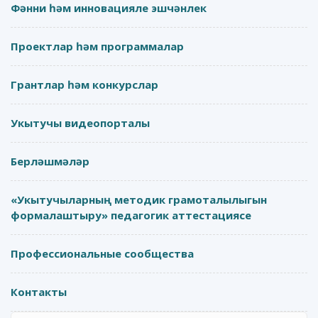
Фәнни һәм инновацияле эшчәнлек
Проектлар һәм программалар
Грантлар һәм конкурслар
Укытучы видеопорталы
Берләшмәләр
«Укытучыларның методик грамоталылыгын
формалаштыру» педагогик аттестациясе
Профессиональные сообщества
Контакты