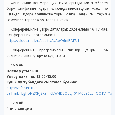
Фәнни-гамәли конференция кысаларында мәктәптә белем
бирү сыйфатын күтәрү өлкәсендә инновацион үсеш һәм
нәтиҗәле идарә таләпләренә туры килгән алдынгы тәҗрибә
гомумиләштереләчәк һәм таратылачак.
Конференцияне үткәрү даталары: 2024 елның 16-17 мае.
Конференция программасы
https://cloud.mail.ru/public/AvAp/Y6niBM7tT
Конференция программасы пленар утырыш һәм
секцияләр эшен үткәрүне күздә тота.
16 май
Пленар утырыш
Үткәрү вакыты: 13.00-15.00
Кушылу түбәндәге сылтама буенча:
https://sferum.ru/?
call_link=EgHpNZXKj2ReHI6bW4D3OdEjf01M6La6LdFOO1VJfYo
17 май
1 нче секция