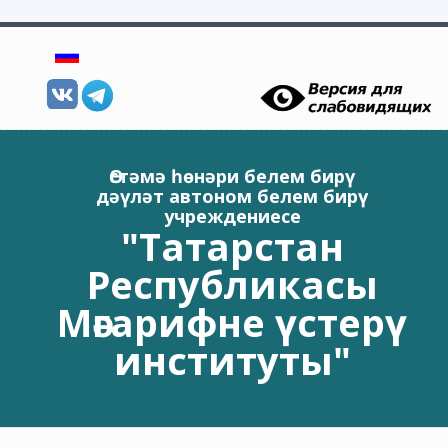
Skip to main content
Өстәмә һөнәри белем бирү
дәүләт автоном белем бирү
учреждениесе
"Татарстан
Республикасы
Мәгарифне үстерү
институты"