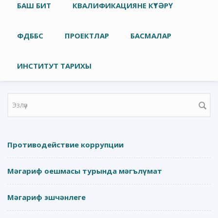
Төп меню
БАШ БИТ
КВАЛИФИКАЦИЯНЕ КҮТӘРҮ
ФДББС
ПРОЕКТЛАР
БАСМАЛАР
ИНСТИТУТ ТАРИХЫ
Search form
Противодействие коррупции
Мәгариф оешмасы турында мәгълүмат
Мәгариф эшчәнлеге