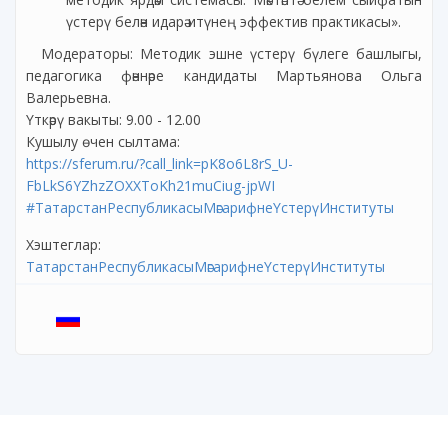
үстерү белән идарә итүнең эффектив практикасы».
Модераторы: Методик эшне үстерү бүлеге башлыгы,
педагогика фәннәре кандидаты Мартьянова Ольга
Валерьевна.
Үткәрү вакыты: 9.00 - 12.00
Кушылу өчен сылтама:
https://sferum.ru/?call_link=pK8o6L8rS_U-
FbLkS6YZhzZOXXToKh21muCiug-jpWI
#ТатарстанРеспубликасыМәгарифнеҮстерүИнституты
Хэштеглар:
ТатарстанРеспубликасыМәгарифнеҮстерүИнституты