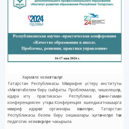
Хөрмәтле хезмәттәшләр!
Татарстан Республикасы Мәгарифне үстерү институты
«Мәктәптә белем бирү сыйфаты. Проблемалар, чишелешләр,
идарә итү практикасы» Республика фәнни-гамәли
конференциясен үткәрә. Конференция эшендә катнашырга
мәгариф идарәсе органнары вәкилләре, Татарстан
Республикасы белем бирү оешмалары җитәкчеләре һәм
педагогик хезмәткәрләре чакырыла.