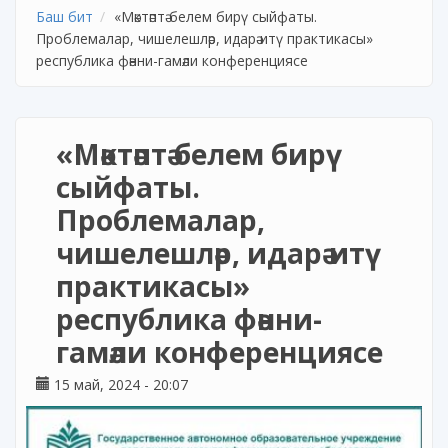
Баш бит
«Мәктәптә белем бирү сыйфаты.
Проблемалар, чишелешләр, идарә итү практикасы»
республика фәнни-гамәли конференциясе
«Мәктәптә белем бирү
сыйфаты.
Проблемалар,
чишелешләр, идарә итү
практикасы»
республика фәнни-
гамәли конференциясе
15 май, 2024 - 20:07