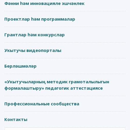
Фәнни һәм инновацияле эшчәнлек
Проектлар һәм программалар
Грантлар һәм конкурслар
Укытучы видеопорталы
Берләшмәләр
«Укытучыларның методик грамоталылыгын
формалаштыру» педагогик аттестациясе
Профессиональные сообщества
Контакты