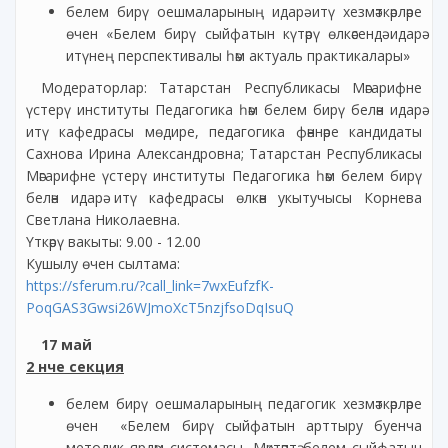
белем бирү оешмаларының идарә итү хезмәткәрләре
өчен «Белем бирү сыйфатын күтәрү өлкәсендә идарә
итүнең перспективалы һәм актуаль практикалары»
Модераторлар: Татарстан Республикасы Мәгарифне
үстерү институты Педагогика һәм белем бирү белән идарә
итү кафедрасы мөдире, педагогика фәннәре кандидаты
Сахнова Ирина Александровна; Татарстан Республикасы
Мәгарифне үстерү институты Педагогика һәм белем бирү
белән идарә итү кафедрасы өлкән укытучысы Корнева
Светлана Николаевна.
Үткәрү вакыты: 9.00 - 12.00
Кушылу өчен сылтама:
https://sferum.ru/?call_link=7wxEufzfK-
PoqGAS3Gwsi26WJmoXcT5nzjfsoDqIsuQ
17 май
2 нче секция
белем бирү оешмаларының педагогик хезмәткәрләре
өчен «Белем бирү сыйфатын арттыру буенча
методик ярдәм системасы. Мәктәптә белем сыйфатын