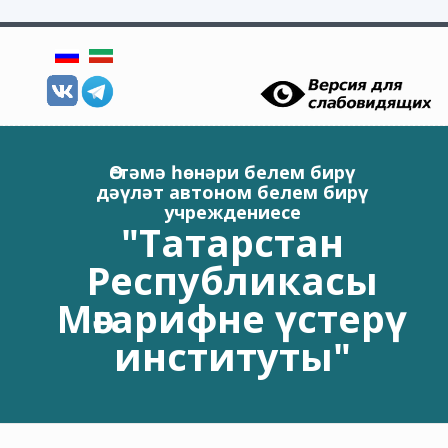
Skip to main content
Өстәмә һөнәри белем бирү
дәүләт автоном белем бирү
учреждениесе
"Татарстан
Республикасы
Мәгарифне үстерү
институты"