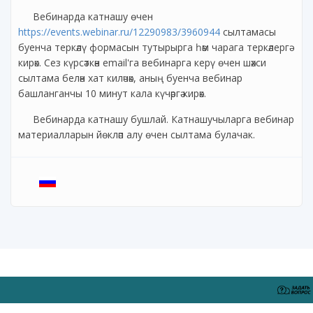
Вебинарда катнашу өчен
https://events.webinar.ru/12290983/3960944
сылтамасы
буенча теркәлү формасын тутырырга һәм чарага теркәлергә
кирәк. Сез күрсәткән email'га вебинарга керү өчен шәхси
сылтама белән хат киләчәк, аның буенча вебинар
башланганчы 10 минут кала күчәргә кирәк.
Вебинарда катнашу бушлай. Катнашучыларга вебинар
материалларын йөкләп алу өчен сылтама булачак.