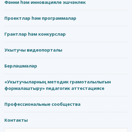
Фәнни һәм инновацияле эшчәнлек
Проектлар һәм программалар
Грантлар һәм конкурслар
Укытучы видеопорталы
Берләшмәләр
«Укытучыларның методик грамоталылыгын
формалаштыру» педагогик аттестациясе
Профессиональные сообщества
Контакты