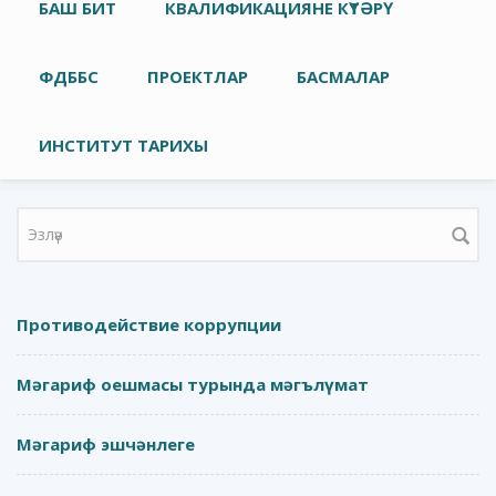
Төп меню
БАШ БИТ
КВАЛИФИКАЦИЯНЕ КҮТӘРҮ
ФДББС
ПРОЕКТЛАР
БАСМАЛАР
ИНСТИТУТ ТАРИХЫ
Search form
Противодействие коррупции
Мәгариф оешмасы турында мәгълүмат
Мәгариф эшчәнлеге