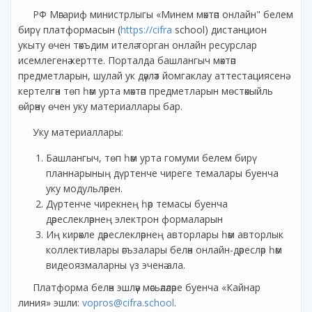
РФ Мәгариф министрлыгы «Минем мәктәп онлайн" белем
бирү платформасын (
https://cifra
school) дистанцион
укыту өчен тәкъдим ителә торган онлайн ресурслар
исемлегенә кертте. Порталда башлангыч мәктәп
предметларын, шулай ук дәүләт йомгаклау аттестациясенә
кертелгән төп һәм урта мәктәп предметларын мөстәкыйль
өйрәнү өчен уку материаллары бар.
Уку материаллары:
Башлангыч, төп һәм урта гомуми белем бирү
планнарының дүртенче чиреге темалары буенча
уку модульләрен.
Дүртенче чирекнең һәр темасы буенча
дәреслекләрнең электрон формаларын
Иң кирәкле дәреслекләрнең авторлары һәм авторлык
коллективлары әгъзалары белән онлайн-дәресләр һәм
видеоязмаларны үз эченә ала.
Платформа белән эшләү мәсьәләләре буенча «Кайнар
линия» эшли:
vopros@cifra.school
.