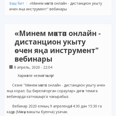
Баш бит
«Минем мәктәп онлайн - дистанцион укыту
өчен яңа инструмент" вебинары
«Минем мәктәп онлайн -
дистанцион укыту
өчен яңа инструмент"
вебинары
8 апрель, 2020 - 22:04
Хөрмәтле хезмәттәшләр!
Сезне "Минем мәктәп онлайн - дистанцион укыту өчен
яңа корал. Еш бирелә торган сораулар» дигән темага
вебинарда катнашырга чакырабыз.
Вебинар 2020 елның 9 апрелендә 14:30 дан 15:30 га
кадәр (Мәскәү вакыты буенча) узачак.